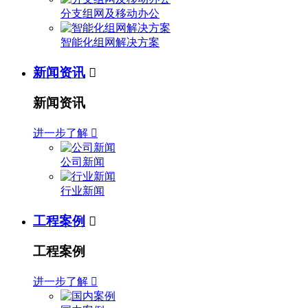
分支组网及移动办公
智能化组网解决方案
新闻资讯

新闻资讯
进一步了解

公司新闻
行业新闻
工程案例

工程案例
进一步了解
